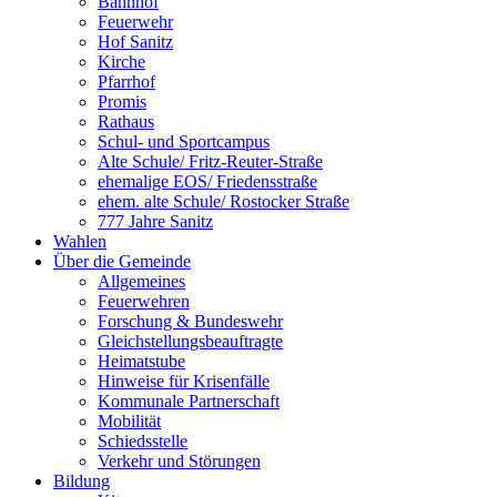
Bahnhof
Feuerwehr
Hof Sanitz
Kirche
Pfarrhof
Promis
Rathaus
Schul- und Sportcampus
Alte Schule/ Fritz-Reuter-Straße
ehemalige EOS/ Friedensstraße
ehem. alte Schule/ Rostocker Straße
777 Jahre Sanitz
Wahlen
Über die Gemeinde
Allgemeines
Feuerwehren
Forschung & Bundeswehr
Gleichstellungsbeauftragte
Heimatstube
Hinweise für Krisenfälle
Kommunale Partnerschaft
Mobilität
Schiedsstelle
Verkehr und Störungen
Bildung