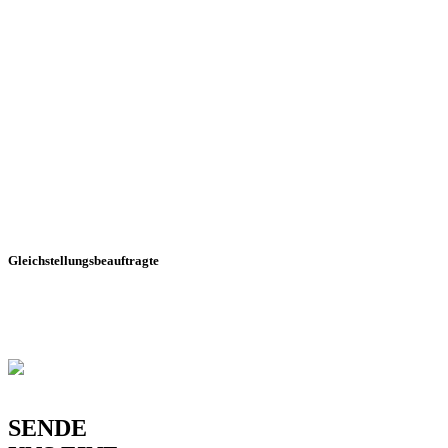
Gleichstellungsbeauftragte
Frau Gleß, Jennyfer
E-Mail:
gleichstellung@sanitz.de
SENDE