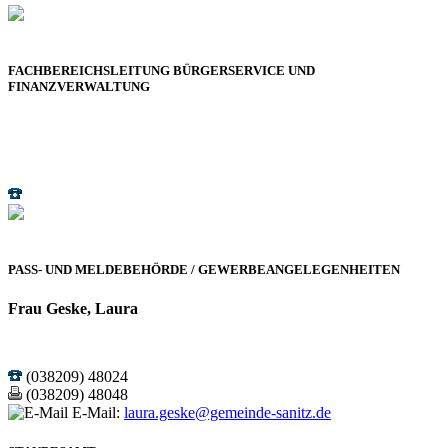
E-Mail: heike.suckow@gemeinde-sanitz.de
FACHBEREICHSLEITUNG BÜRGERSERVICE UND
FINANZVERWALTUNG
Herr Brockmann, Steve
(038209) 48012
E-Mail:
steve.brockmann@gemeinde-sanitz.de
PASS- UND MELDEBEHÖRDE / GEWERBEANGELEGENHEITEN
Frau Geske, Laura
(038209) 48024
(038209) 48048
E-Mail:
laura.geske@gemeinde-sanitz.de