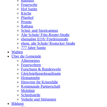
Bahnhof
Feuerwehr
Hof Sanitz
Kirche
Pfarrhof
Promis
Rathaus
Schul- und Sportcampus
Alte Schule/ Fritz-Reuter-Straße
ehemalige EOS/ Friedensstraße
ehem. alte Schule/ Rostocker Straße
777 Jahre Sanitz
Wahlen
Über die Gemeinde
Allgemeines
Feuerwehren
Forschung & Bundeswehr
Gleichstellungsbeauftragte
Heimatstube
Hinweise für Krisenfälle
Kommunale Partnerschaft
Mobilität
Schiedsstelle
Verkehr und Störungen
Bildung