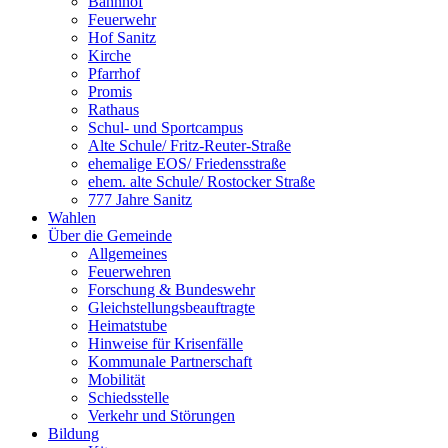
Bahnhof
Feuerwehr
Hof Sanitz
Kirche
Pfarrhof
Promis
Rathaus
Schul- und Sportcampus
Alte Schule/ Fritz-Reuter-Straße
ehemalige EOS/ Friedensstraße
ehem. alte Schule/ Rostocker Straße
777 Jahre Sanitz
Wahlen
Über die Gemeinde
Allgemeines
Feuerwehren
Forschung & Bundeswehr
Gleichstellungsbeauftragte
Heimatstube
Hinweise für Krisenfälle
Kommunale Partnerschaft
Mobilität
Schiedsstelle
Verkehr und Störungen
Bildung