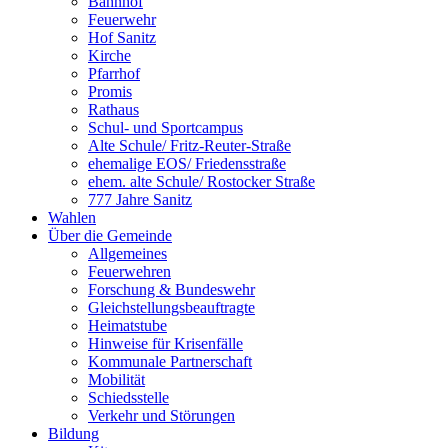
Bahnhof
Feuerwehr
Hof Sanitz
Kirche
Pfarrhof
Promis
Rathaus
Schul- und Sportcampus
Alte Schule/ Fritz-Reuter-Straße
ehemalige EOS/ Friedensstraße
ehem. alte Schule/ Rostocker Straße
777 Jahre Sanitz
Wahlen
Über die Gemeinde
Allgemeines
Feuerwehren
Forschung & Bundeswehr
Gleichstellungsbeauftragte
Heimatstube
Hinweise für Krisenfälle
Kommunale Partnerschaft
Mobilität
Schiedsstelle
Verkehr und Störungen
Bildung