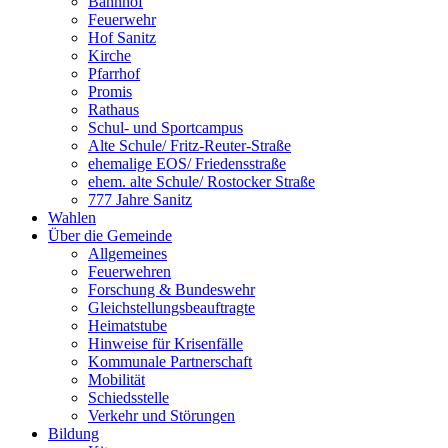
Bahnhof
Feuerwehr
Hof Sanitz
Kirche
Pfarrhof
Promis
Rathaus
Schul- und Sportcampus
Alte Schule/ Fritz-Reuter-Straße
ehemalige EOS/ Friedensstraße
ehem. alte Schule/ Rostocker Straße
777 Jahre Sanitz
Wahlen
Über die Gemeinde
Allgemeines
Feuerwehren
Forschung & Bundeswehr
Gleichstellungsbeauftragte
Heimatstube
Hinweise für Krisenfälle
Kommunale Partnerschaft
Mobilität
Schiedsstelle
Verkehr und Störungen
Bildung