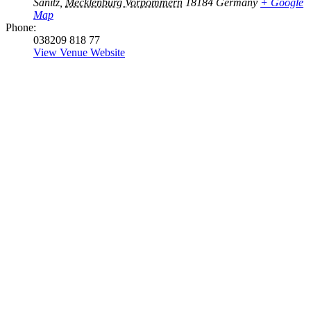
Sanitz
,
Mecklenburg Vorpommern
18184
Germany
+ Google
Map
Phone:
038209 818 77
View Venue Website