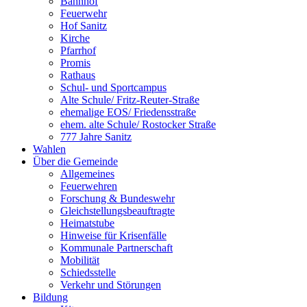
Bahnhof
Feuerwehr
Hof Sanitz
Kirche
Pfarrhof
Promis
Rathaus
Schul- und Sportcampus
Alte Schule/ Fritz-Reuter-Straße
ehemalige EOS/ Friedensstraße
ehem. alte Schule/ Rostocker Straße
777 Jahre Sanitz
Wahlen
Über die Gemeinde
Allgemeines
Feuerwehren
Forschung & Bundeswehr
Gleichstellungsbeauftragte
Heimatstube
Hinweise für Krisenfälle
Kommunale Partnerschaft
Mobilität
Schiedsstelle
Verkehr und Störungen
Bildung