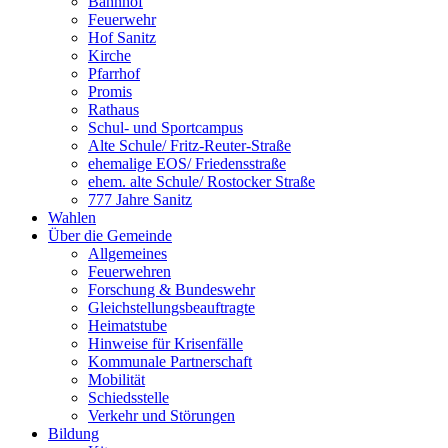
Bahnhof
Feuerwehr
Hof Sanitz
Kirche
Pfarrhof
Promis
Rathaus
Schul- und Sportcampus
Alte Schule/ Fritz-Reuter-Straße
ehemalige EOS/ Friedensstraße
ehem. alte Schule/ Rostocker Straße
777 Jahre Sanitz
Wahlen
Über die Gemeinde
Allgemeines
Feuerwehren
Forschung & Bundeswehr
Gleichstellungsbeauftragte
Heimatstube
Hinweise für Krisenfälle
Kommunale Partnerschaft
Mobilität
Schiedsstelle
Verkehr und Störungen
Bildung