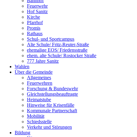
Bahnhof
Feuerwehr
Hof Sanitz
Kirche
Pfarrhof
Promis
Rathaus
Schul- und Sportcampus
Alte Schule/ Fritz-Reuter-Straße
ehemalige EOS/ Friedensstraße
ehem. alte Schule/ Rostocker Straße
777 Jahre Sanitz
Wahlen
Über die Gemeinde
Allgemeines
Feuerwehren
Forschung & Bundeswehr
Gleichstellungsbeauftragte
Heimatstube
Hinweise für Krisenfälle
Kommunale Partnerschaft
Mobilität
Schiedsstelle
Verkehr und Störungen
Bildung