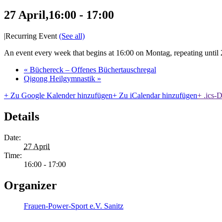
27 April,16:00
-
17:00
|
Recurring Event
(See all)
An event every week that begins at 16:00 on Montag, repeating unti
«
Büchereck – Offenes Büchertauschregal
Qigong Heilgymnastik
»
+ Zu Google Kalender hinzufügen
+ Zu iCalendar hinzufügen
+ .ics-D
Details
Date:
27 April
Time:
16:00 - 17:00
Organizer
Frauen-Power-Sport e.V. Sanitz