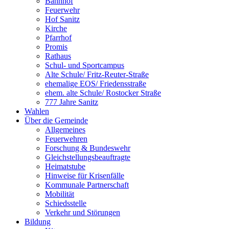
Bahnhof
Feuerwehr
Hof Sanitz
Kirche
Pfarrhof
Promis
Rathaus
Schul- und Sportcampus
Alte Schule/ Fritz-Reuter-Straße
ehemalige EOS/ Friedensstraße
ehem. alte Schule/ Rostocker Straße
777 Jahre Sanitz
Wahlen
Über die Gemeinde
Allgemeines
Feuerwehren
Forschung & Bundeswehr
Gleichstellungsbeauftragte
Heimatstube
Hinweise für Krisenfälle
Kommunale Partnerschaft
Mobilität
Schiedsstelle
Verkehr und Störungen
Bildung