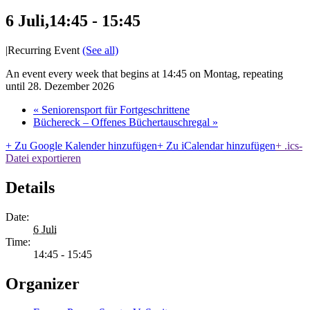
6 Juli,14:45
-
15:45
|
Recurring Event
(See all)
An event every week that begins at 14:45 on Montag, repeating
until 28. Dezember 2026
«
Seniorensport für Fortgeschrittene
Büchereck – Offenes Büchertauschregal
»
+ Zu Google Kalender hinzufügen
+ Zu iCalendar hinzufügen
+ .ics-
Datei exportieren
Details
Date:
6 Juli
Time:
14:45 - 15:45
Organizer