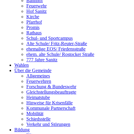
Bahnhof
Feuerwehr
Hof Sanitz
Kirche
Pfarrhof
Promis
Rathaus
Schul- und Sportcampus
Alte Schule/ Fritz-Reuter-Straße
ehemalige EOS/ Friedensstraße
ehem. alte Schule/ Rostocker Straße
777 Jahre Sanitz
Wahlen
Über die Gemeinde
Allgemeines
Feuerwehren
Forschung & Bundeswehr
Gleichstellungsbeauftragte
Heimatstube
Hinweise für Krisenfälle
Kommunale Partnerschaft
Mobilität
Schiedsstelle
Verkehr und Störungen
Bildung