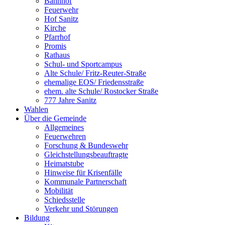
Bahnhof
Feuerwehr
Hof Sanitz
Kirche
Pfarrhof
Promis
Rathaus
Schul- und Sportcampus
Alte Schule/ Fritz-Reuter-Straße
ehemalige EOS/ Friedensstraße
ehem. alte Schule/ Rostocker Straße
777 Jahre Sanitz
Wahlen
Über die Gemeinde
Allgemeines
Feuerwehren
Forschung & Bundeswehr
Gleichstellungsbeauftragte
Heimatstube
Hinweise für Krisenfälle
Kommunale Partnerschaft
Mobilität
Schiedsstelle
Verkehr und Störungen
Bildung