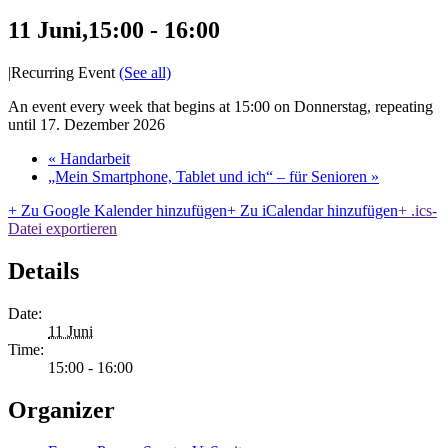
11 Juni,15:00
-
16:00
|
Recurring Event
(See all)
An event every week that begins at 15:00 on Donnerstag, repeating
until 17. Dezember 2026
«
Handarbeit
„Mein Smartphone, Tablet und ich“ – für Senioren
»
+ Zu Google Kalender hinzufügen
+ Zu iCalendar hinzufügen
+ .ics-
Datei exportieren
Details
Date:
11 Juni
Time:
15:00 - 16:00
Organizer