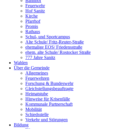
Bahnhof
Feuerwehr
Hof Sanitz
Kirche
Pfarrhof
Promis
Rathaus
Schul- und Sportcampus
Alte Schule/ Fritz-Reuter-Straße
ehemalige EOS/ Friedensstraße
ehem. alte Schule/ Rostocker Straße
777 Jahre Sanitz
Wahlen
Über die Gemeinde
Allgemeines
Feuerwehren
Forschung & Bundeswehr
Gleichstellungsbeauftragte
Heimatstube
Hinweise für Krisenfälle
Kommunale Partnerschaft
Mobilität
Schiedsstelle
Verkehr und Störungen
Bildung