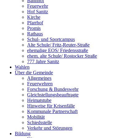
Bahnhof
Feuerwehr
Hof Sanitz
Kirche
Pfarrhof
Promis
Rathaus
Schul- und Sportcampus
Alte Schule/ Fritz-Reuter-Straße
ehemalige EOS/ Friedensstraße
ehem. alte Schule/ Rostocker Straße
777 Jahre Sanitz
Wahlen
Über die Gemeinde
Allgemeines
Feuerwehren
Forschung & Bundeswehr
Gleichstellungsbeauftragte
Heimatstube
Hinweise für Krisenfälle
Kommunale Partnerschaft
Mobilität
Schiedsstelle
Verkehr und Störungen
Bildung