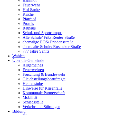
Bahnhof
Feuerwehr
Hof Sanitz
Kirche
Pfarrhof
Promis
Rathaus
Schul- und Sportcampus
Alte Schule/ Fritz-Reuter-Straße
ehemalige EOS/ Friedensstraße
ehem. alte Schule/ Rostocker Straße
777 Jahre Sanitz
Wahlen
Über die Gemeinde
Allgemeines
Feuerwehren
Forschung & Bundeswehr
Gleichstellungsbeauftragte
Heimatstube
Hinweise für Krisenfälle
Kommunale Partnerschaft
Mobilität
Schiedsstelle
Verkehr und Störungen
Bildung