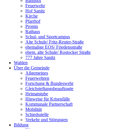
Bahnhof
Feuerwehr
Hof Sanitz
Kirche
Pfarrhof
Promis
Rathaus
Schul- und Sportcampus
Alte Schule/ Fritz-Reuter-Straße
ehemalige EOS/ Friedensstraße
ehem. alte Schule/ Rostocker Straße
777 Jahre Sanitz
Wahlen
Über die Gemeinde
Allgemeines
Feuerwehren
Forschung & Bundeswehr
Gleichstellungsbeauftragte
Heimatstube
Hinweise für Krisenfälle
Kommunale Partnerschaft
Mobilität
Schiedsstelle
Verkehr und Störungen
Bildung