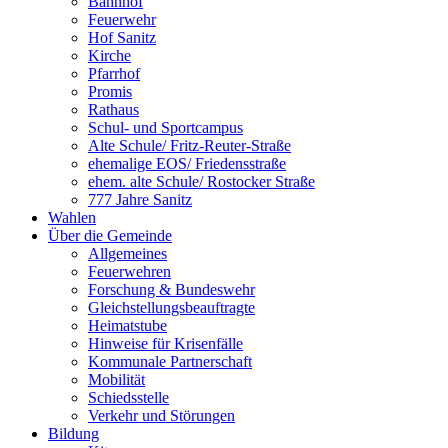
Bahnhof
Feuerwehr
Hof Sanitz
Kirche
Pfarrhof
Promis
Rathaus
Schul- und Sportcampus
Alte Schule/ Fritz-Reuter-Straße
ehemalige EOS/ Friedensstraße
ehem. alte Schule/ Rostocker Straße
777 Jahre Sanitz
Wahlen
Über die Gemeinde
Allgemeines
Feuerwehren
Forschung & Bundeswehr
Gleichstellungsbeauftragte
Heimatstube
Hinweise für Krisenfälle
Kommunale Partnerschaft
Mobilität
Schiedsstelle
Verkehr und Störungen
Bildung