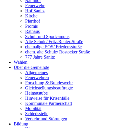
Bahnhof
Feuerwehr
Hof Sanitz
Kirche
Pfarrhof
Promis
Rathaus
Schul- und Sportcampus
Alte Schule/ Fritz-Reuter-Straße
ehemalige EOS/ Friedensstraße
ehem. alte Schule/ Rostocker Straße
777 Jahre Sanitz
Wahlen
Über die Gemeinde
Allgemeines
Feuerwehren
Forschung & Bundeswehr
Gleichstellungsbeauftragte
Heimatstube
Hinweise für Krisenfälle
Kommunale Partnerschaft
Mobilität
Schiedsstelle
Verkehr und Störungen
Bildung