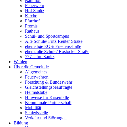
Bahnhof
Feuerwehr
Hof Sanitz
Kirche
Pfarrhof
Promis
Rathaus
Schul- und Sportcampus
Alte Schule/ Fritz-Reuter-Straße
ehemalige EOS/ Friedensstraße
ehem. alte Schule/ Rostocker Straße
777 Jahre Sanitz
Wahlen
Über die Gemeinde
Allgemeines
Feuerwehren
Forschung & Bundeswehr
Gleichstellungsbeauftragte
Heimatstube
Hinweise für Krisenfälle
Kommunale Partnerschaft
Mobilität
Schiedsstelle
Verkehr und Störungen
Bildung