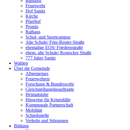
Bahnhof
Feuerwehr
Hof Sanitz
Kirche
Pfarrhof
Promis
Rathaus
Schul- und Sportcampus
Alte Schule/ Fritz-Reuter-Straße
ehemalige EOS/ Friedensstraße
ehem. alte Schule/ Rostocker Straße
777 Jahre Sanitz
Wahlen
Über die Gemeinde
Allgemeines
Feuerwehren
Forschung & Bundeswehr
Gleichstellungsbeauftragte
Heimatstube
Hinweise für Krisenfälle
Kommunale Partnerschaft
Mobilität
Schiedsstelle
Verkehr und Störungen
Bildung