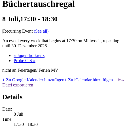
Büchertauschregal
8 Juli,17:30
-
18:30
|
Recurring Event
(See all)
An event every week that begins at 17:30 on Mittwoch, repeating
until 30. Dezember 2026
«
Jugendrotkreuz
Probe CiS
»
nicht an Feiertagen/ Ferien MV
+ Zu Google Kalender hinzufügen
+ Zu iCalendar hinzufügen
+ .ics-
Datei exportieren
Details
Date:
8 Juli
Time:
17:30 - 18:30