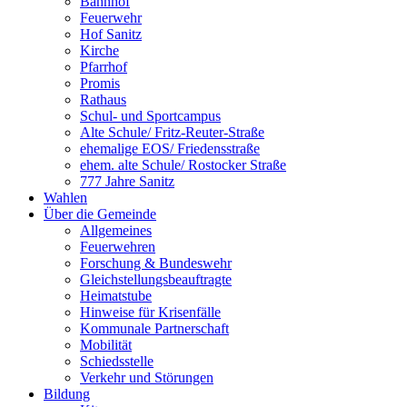
Bahnhof
Feuerwehr
Hof Sanitz
Kirche
Pfarrhof
Promis
Rathaus
Schul- und Sportcampus
Alte Schule/ Fritz-Reuter-Straße
ehemalige EOS/ Friedensstraße
ehem. alte Schule/ Rostocker Straße
777 Jahre Sanitz
Wahlen
Über die Gemeinde
Allgemeines
Feuerwehren
Forschung & Bundeswehr
Gleichstellungsbeauftragte
Heimatstube
Hinweise für Krisenfälle
Kommunale Partnerschaft
Mobilität
Schiedsstelle
Verkehr und Störungen
Bildung