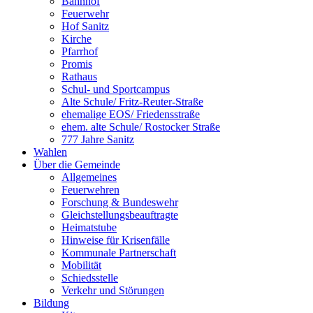
Bahnhof
Feuerwehr
Hof Sanitz
Kirche
Pfarrhof
Promis
Rathaus
Schul- und Sportcampus
Alte Schule/ Fritz-Reuter-Straße
ehemalige EOS/ Friedensstraße
ehem. alte Schule/ Rostocker Straße
777 Jahre Sanitz
Wahlen
Über die Gemeinde
Allgemeines
Feuerwehren
Forschung & Bundeswehr
Gleichstellungsbeauftragte
Heimatstube
Hinweise für Krisenfälle
Kommunale Partnerschaft
Mobilität
Schiedsstelle
Verkehr und Störungen
Bildung