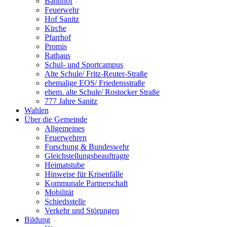
Bahnhof
Feuerwehr
Hof Sanitz
Kirche
Pfarrhof
Promis
Rathaus
Schul- und Sportcampus
Alte Schule/ Fritz-Reuter-Straße
ehemalige EOS/ Friedensstraße
ehem. alte Schule/ Rostocker Straße
777 Jahre Sanitz
Wahlen
Über die Gemeinde
Allgemeines
Feuerwehren
Forschung & Bundeswehr
Gleichstellungsbeauftragte
Heimatstube
Hinweise für Krisenfälle
Kommunale Partnerschaft
Mobilität
Schiedsstelle
Verkehr und Störungen
Bildung