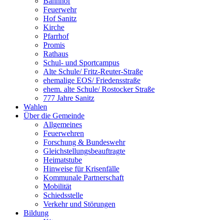
Bahnhof
Feuerwehr
Hof Sanitz
Kirche
Pfarrhof
Promis
Rathaus
Schul- und Sportcampus
Alte Schule/ Fritz-Reuter-Straße
ehemalige EOS/ Friedensstraße
ehem. alte Schule/ Rostocker Straße
777 Jahre Sanitz
Wahlen
Über die Gemeinde
Allgemeines
Feuerwehren
Forschung & Bundeswehr
Gleichstellungsbeauftragte
Heimatstube
Hinweise für Krisenfälle
Kommunale Partnerschaft
Mobilität
Schiedsstelle
Verkehr und Störungen
Bildung