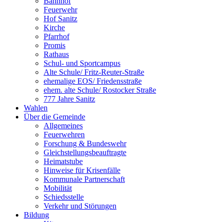
Bahnhof
Feuerwehr
Hof Sanitz
Kirche
Pfarrhof
Promis
Rathaus
Schul- und Sportcampus
Alte Schule/ Fritz-Reuter-Straße
ehemalige EOS/ Friedensstraße
ehem. alte Schule/ Rostocker Straße
777 Jahre Sanitz
Wahlen
Über die Gemeinde
Allgemeines
Feuerwehren
Forschung & Bundeswehr
Gleichstellungsbeauftragte
Heimatstube
Hinweise für Krisenfälle
Kommunale Partnerschaft
Mobilität
Schiedsstelle
Verkehr und Störungen
Bildung