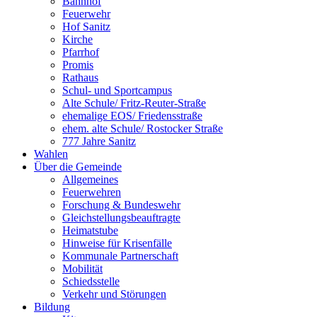
Bahnhof
Feuerwehr
Hof Sanitz
Kirche
Pfarrhof
Promis
Rathaus
Schul- und Sportcampus
Alte Schule/ Fritz-Reuter-Straße
ehemalige EOS/ Friedensstraße
ehem. alte Schule/ Rostocker Straße
777 Jahre Sanitz
Wahlen
Über die Gemeinde
Allgemeines
Feuerwehren
Forschung & Bundeswehr
Gleichstellungsbeauftragte
Heimatstube
Hinweise für Krisenfälle
Kommunale Partnerschaft
Mobilität
Schiedsstelle
Verkehr und Störungen
Bildung