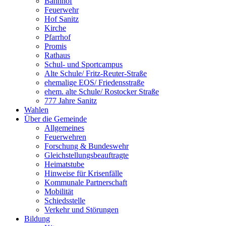
Bahnhof
Feuerwehr
Hof Sanitz
Kirche
Pfarrhof
Promis
Rathaus
Schul- und Sportcampus
Alte Schule/ Fritz-Reuter-Straße
ehemalige EOS/ Friedensstraße
ehem. alte Schule/ Rostocker Straße
777 Jahre Sanitz
Wahlen
Über die Gemeinde
Allgemeines
Feuerwehren
Forschung & Bundeswehr
Gleichstellungsbeauftragte
Heimatstube
Hinweise für Krisenfälle
Kommunale Partnerschaft
Mobilität
Schiedsstelle
Verkehr und Störungen
Bildung