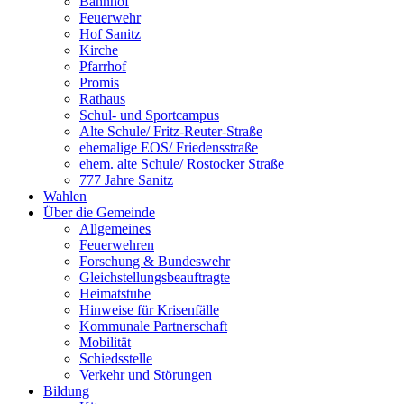
Bahnhof
Feuerwehr
Hof Sanitz
Kirche
Pfarrhof
Promis
Rathaus
Schul- und Sportcampus
Alte Schule/ Fritz-Reuter-Straße
ehemalige EOS/ Friedensstraße
ehem. alte Schule/ Rostocker Straße
777 Jahre Sanitz
Wahlen
Über die Gemeinde
Allgemeines
Feuerwehren
Forschung & Bundeswehr
Gleichstellungsbeauftragte
Heimatstube
Hinweise für Krisenfälle
Kommunale Partnerschaft
Mobilität
Schiedsstelle
Verkehr und Störungen
Bildung