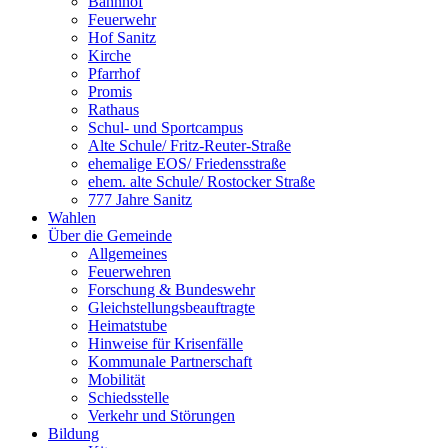
Bahnhof
Feuerwehr
Hof Sanitz
Kirche
Pfarrhof
Promis
Rathaus
Schul- und Sportcampus
Alte Schule/ Fritz-Reuter-Straße
ehemalige EOS/ Friedensstraße
ehem. alte Schule/ Rostocker Straße
777 Jahre Sanitz
Wahlen
Über die Gemeinde
Allgemeines
Feuerwehren
Forschung & Bundeswehr
Gleichstellungsbeauftragte
Heimatstube
Hinweise für Krisenfälle
Kommunale Partnerschaft
Mobilität
Schiedsstelle
Verkehr und Störungen
Bildung