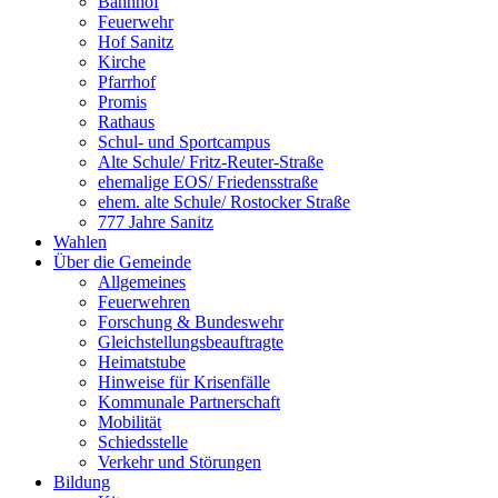
Bahnhof
Feuerwehr
Hof Sanitz
Kirche
Pfarrhof
Promis
Rathaus
Schul- und Sportcampus
Alte Schule/ Fritz-Reuter-Straße
ehemalige EOS/ Friedensstraße
ehem. alte Schule/ Rostocker Straße
777 Jahre Sanitz
Wahlen
Über die Gemeinde
Allgemeines
Feuerwehren
Forschung & Bundeswehr
Gleichstellungsbeauftragte
Heimatstube
Hinweise für Krisenfälle
Kommunale Partnerschaft
Mobilität
Schiedsstelle
Verkehr und Störungen
Bildung