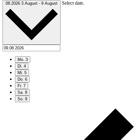
Select date.
08.2026
3 August
-
9 August
Mo.
3
Di.
4
Mi.
5
Do.
6
Fr.
7
Sa.
8
So.
9