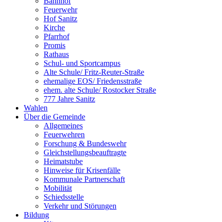
Bahnhof
Feuerwehr
Hof Sanitz
Kirche
Pfarrhof
Promis
Rathaus
Schul- und Sportcampus
Alte Schule/ Fritz-Reuter-Straße
ehemalige EOS/ Friedensstraße
ehem. alte Schule/ Rostocker Straße
777 Jahre Sanitz
Wahlen
Über die Gemeinde
Allgemeines
Feuerwehren
Forschung & Bundeswehr
Gleichstellungsbeauftragte
Heimatstube
Hinweise für Krisenfälle
Kommunale Partnerschaft
Mobilität
Schiedsstelle
Verkehr und Störungen
Bildung