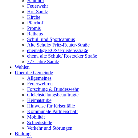
Bahnhof
Feuerwehr
Hof Sanitz
Kirche
Pfarrhof
Promis
Rathaus
Schul- und Sportcampus
Alte Schule/ Fritz-Reuter-Straße
ehemalige EOS/ Friedensstraße
ehem. alte Schule/ Rostocker Straße
777 Jahre Sanitz
Wahlen
Über die Gemeinde
Allgemeines
Feuerwehren
Forschung & Bundeswehr
Gleichstellungsbeauftragte
Heimatstube
Hinweise für Krisenfälle
Kommunale Partnerschaft
Mobilität
Schiedsstelle
Verkehr und Störungen
Bildung